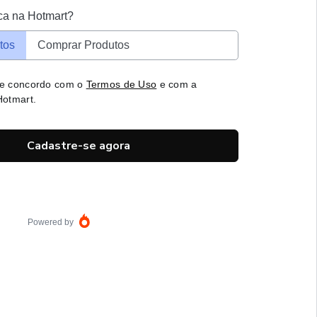
ca na Hotmart?
tos
Comprar Produtos
 e concordo com o
Termos de Uso
e com a
otmart.
Cadastre-se agora
Powered by