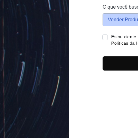
O que você bus
Vender Produ
Estou ciente
Políticas
da H