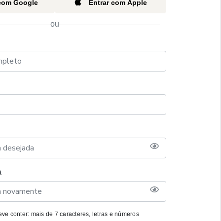
 com Google
Entrar com Apple
ou
a
ve conter: mais de 7 caracteres, letras e números