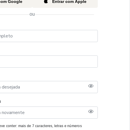
 com Google
Entrar com Apple
ou
a
ve conter: mais de 7 caracteres, letras e números