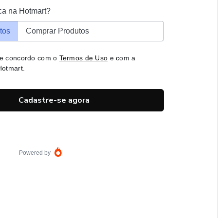
ca na Hotmart?
tos
Comprar Produtos
 e concordo com o
Termos de Uso
e com a
otmart.
Cadastre-se agora
Powered by