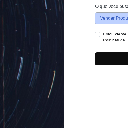
O que você bus
Vender Produ
Estou ciente
Políticas
da H