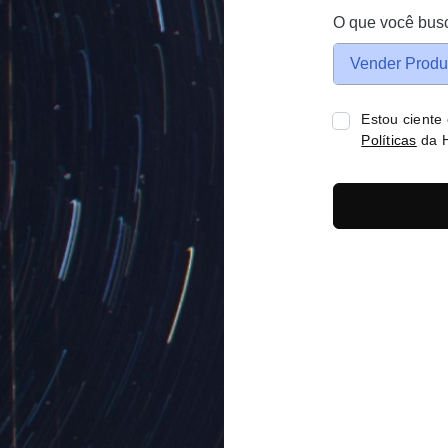
O que você bus
Vender Produ
Estou ciente
Políticas
da H