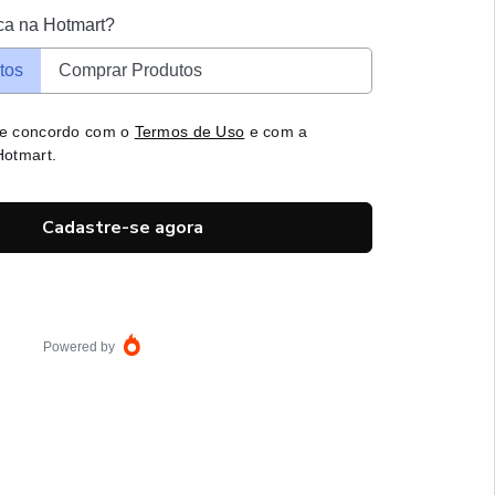
ca na Hotmart?
tos
Comprar Produtos
 e concordo com o
Termos de Uso
e com a
otmart.
Cadastre-se agora
Powered by