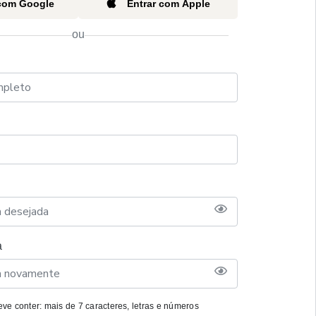
 com Google
Entrar com Apple
ou
a
ve conter: mais de 7 caracteres, letras e números