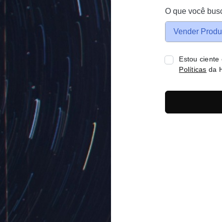
O que você bus
Vender Produ
Estou ciente
Políticas
da H