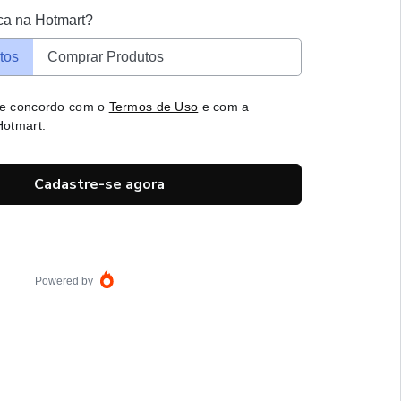
ca na Hotmart?
tos
Comprar Produtos
 e concordo com o
Termos de Uso
e com a
otmart.
Cadastre-se agora
Powered by