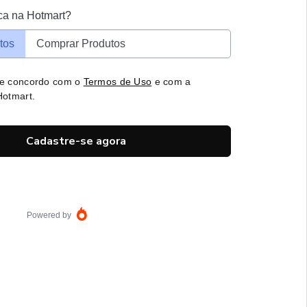
ca na Hotmart?
tos
Comprar Produtos
 e concordo com o
Termos de Uso
e com a
otmart.
Cadastre-se agora
Powered by