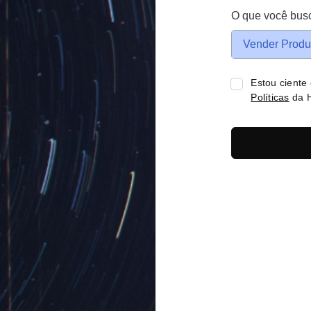
O que você bus
Vender Produ
Estou ciente
Políticas
da H