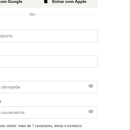
 com Google
Entrar com Apple
ou
a
ve conter: mais de 7 caracteres, letras e números