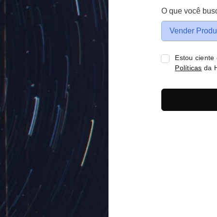
O que você bus
Vender Produ
Estou ciente
Políticas
da H