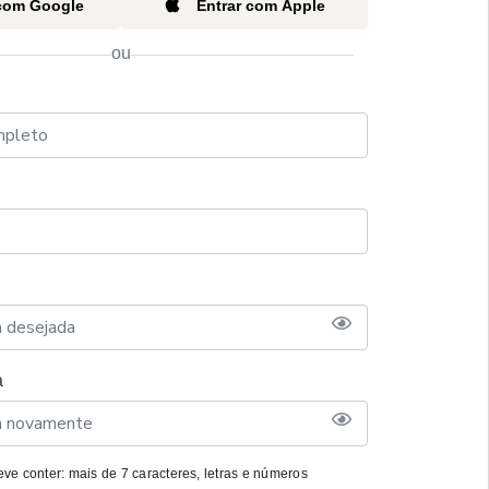
 com Google
Entrar com Apple
ou
a
ve conter: mais de 7 caracteres, letras e números