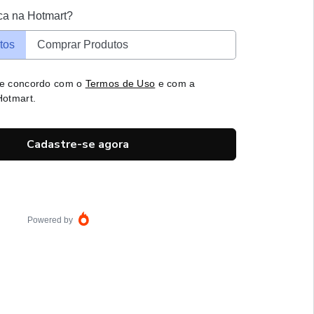
ca na Hotmart?
tos
Comprar Produtos
 e concordo com o
Termos de Uso
e com a
otmart.
Cadastre-se agora
Powered by