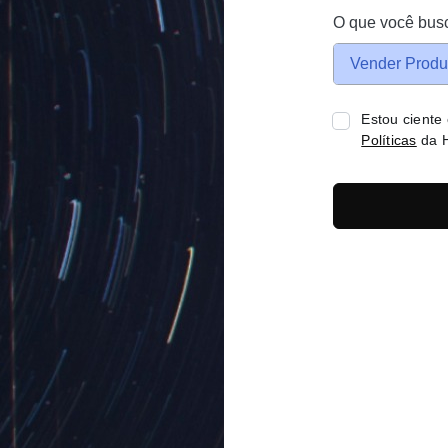
O que você bus
Vender Produ
Estou ciente
Políticas
da H