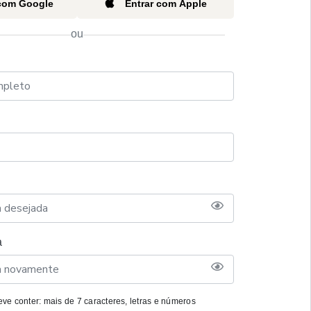
 com Google
Entrar com Apple
ou
a
ve conter: mais de 7 caracteres, letras e números