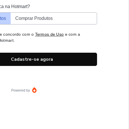
ca na Hotmart?
tos
Comprar Produtos
 e concordo com o
Termos de Uso
e com a
otmart.
Cadastre-se agora
Powered by