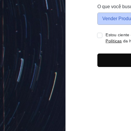
O que você bus
Vender Produ
Estou ciente
Políticas
da H