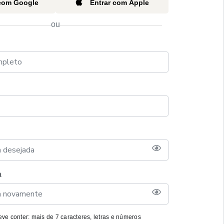
 com Google
Entrar com Apple
ou
a
ve conter: mais de 7 caracteres, letras e números