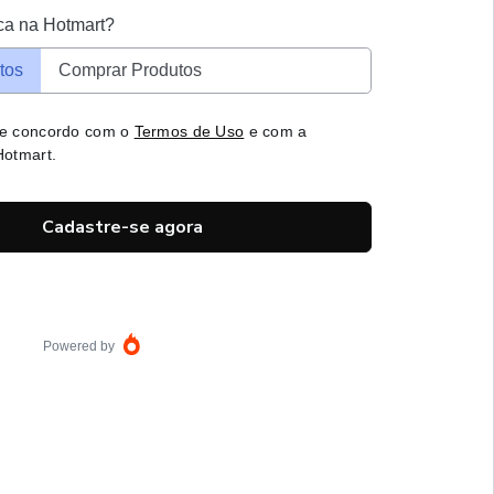
ca na Hotmart?
tos
Comprar Produtos
 e concordo com o
Termos de Uso
e com a
otmart.
Cadastre-se agora
Powered by