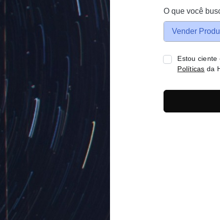
O que você bus
Vender Produ
Estou ciente
Políticas
da H