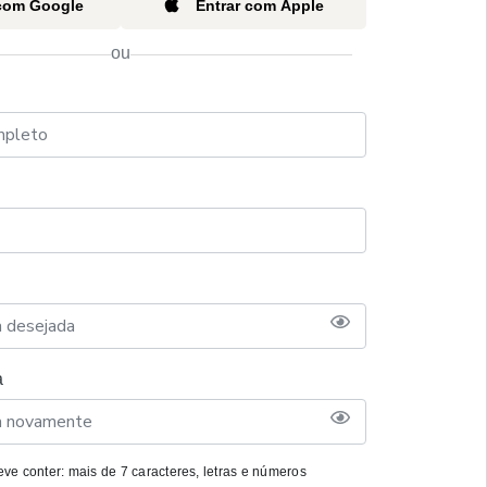
 com Google
Entrar com Apple
ou
a
ve conter: mais de 7 caracteres, letras e números