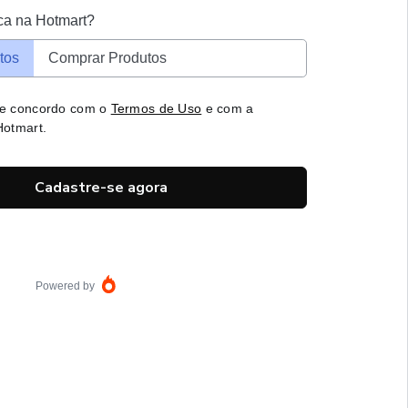
ca na Hotmart?
tos
Comprar Produtos
 e concordo com o
Termos de Uso
e com a
otmart.
Cadastre-se agora
Powered by