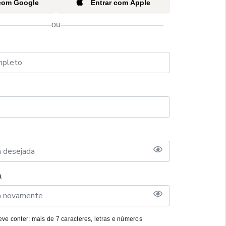
 com Google
Entrar com Apple
ou
a
ve conter: mais de 7 caracteres, letras e números