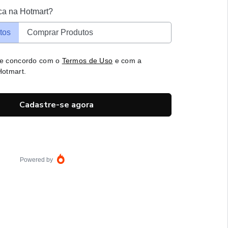
ca na Hotmart?
tos
Comprar Produtos
 e concordo com o
Termos de Uso
e com a
otmart.
Cadastre-se agora
Powered by