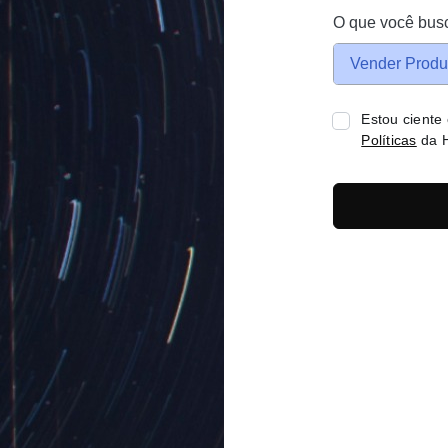
O que você bus
Vender Produ
Estou ciente
Políticas
da H