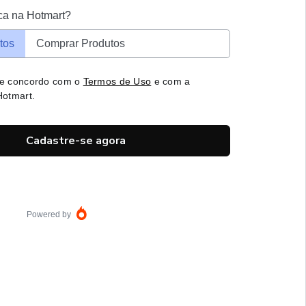
ca na Hotmart?
tos
Comprar Produtos
 e concordo com o
Termos de Uso
e com a
otmart.
Cadastre-se agora
Powered by