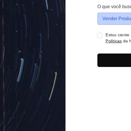
O que você bus
Vender Produ
Estou ciente
Políticas
da H