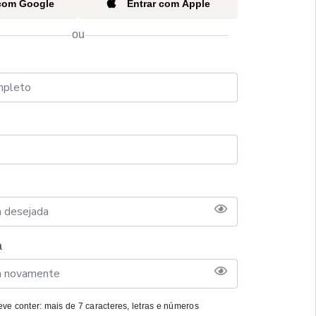
 com Google
Entrar com Apple
ou
a
ve conter: mais de 7 caracteres, letras e números