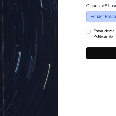
O que você bus
Vender Produ
Estou ciente
Políticas
da H