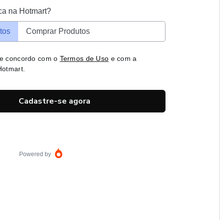
ca na Hotmart?
tos
Comprar Produtos
 e concordo com o
Termos de Uso
e com a
otmart.
Cadastre-se agora
Powered by