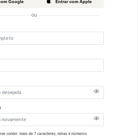
 com Google
Entrar com Apple
ou
a
ve conter: mais de 7 caracteres, letras e números