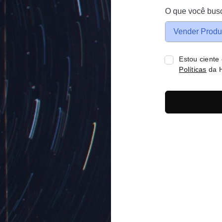
O que você bus
Vender Produ
Estou ciente
Políticas
da H