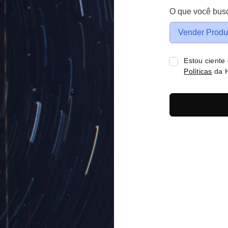
O que você bus
Vender Produ
Estou ciente
Políticas
da H