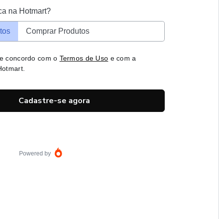
ca na Hotmart?
tos
Comprar Produtos
 e concordo com o
Termos de Uso
e com a
otmart.
Cadastre-se agora
Powered by