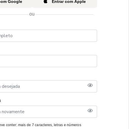
 com Google
Entrar com Apple
ou
a
ve conter: mais de 7 caracteres, letras e números