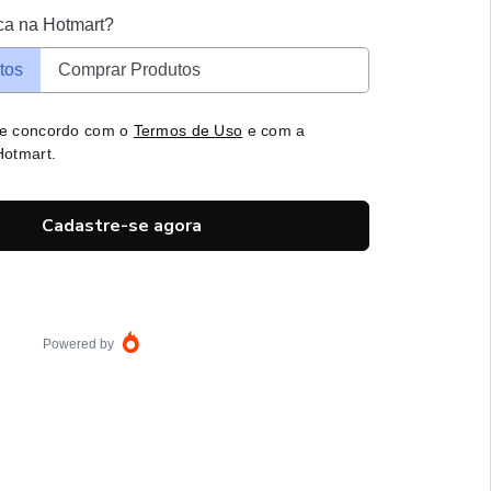
ca na Hotmart?
tos
Comprar Produtos
 e concordo com o
Termos de Uso
e com a
otmart.
Cadastre-se agora
Powered by