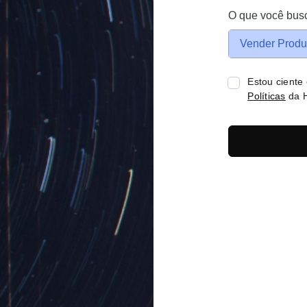
O que você bus
Vender Produ
Estou ciente
Políticas
da H