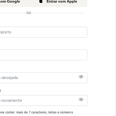
 com Google
Entrar com Apple
ou
a
ve conter: mais de 7 caracteres, letras e números