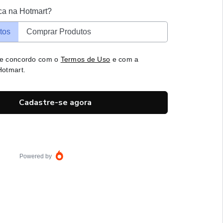
ca na Hotmart?
tos
Comprar Produtos
 e concordo com o
Termos de Uso
e com a
otmart.
Cadastre-se agora
Powered by