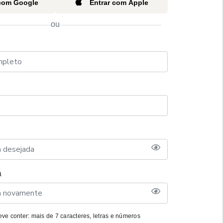
 com Google
Entrar com Apple
ou
a
ve conter: mais de 7 caracteres, letras e números