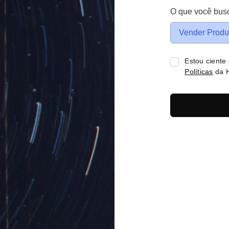
O que você bus
Vender Produ
Estou ciente
Políticas
da H