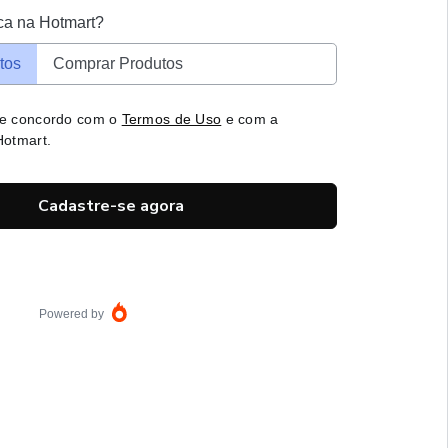
ca na Hotmart?
tos
Comprar Produtos
 e concordo com o
Termos de Uso
e com a
otmart.
Cadastre-se agora
Powered by