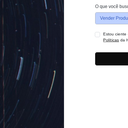
O que você bus
Vender Produ
Estou ciente
Políticas
da H