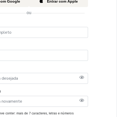
 com Google
Entrar com Apple
ou
a
ve conter: mais de 7 caracteres, letras e números