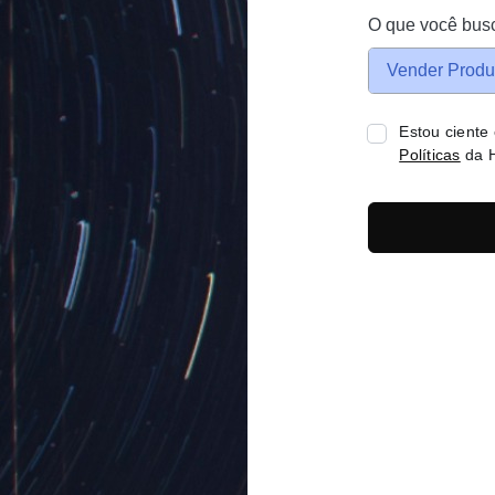
O que você bus
Vender Produ
Estou ciente
Políticas
da H