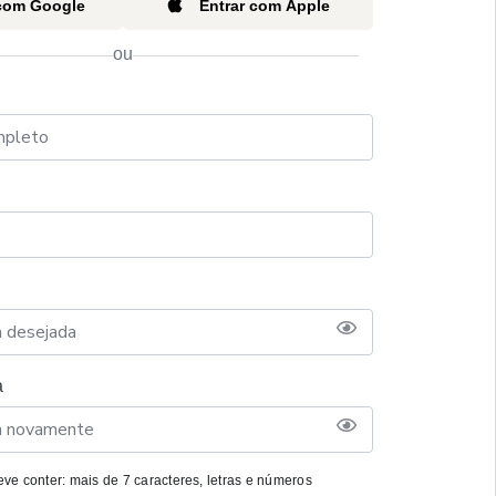
 com Google
Entrar com Apple
ou
a
ve conter: mais de 7 caracteres, letras e números