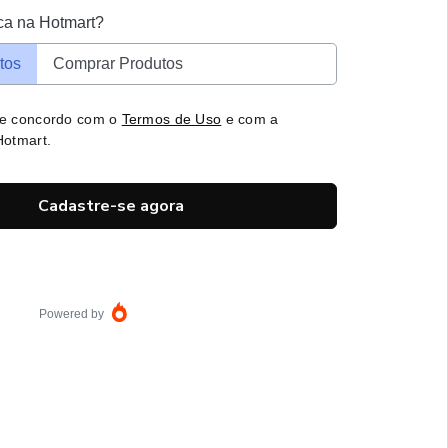
ca na Hotmart?
tos
Comprar Produtos
 e concordo com o
Termos de Uso
e com a
otmart.
Cadastre-se agora
Powered by