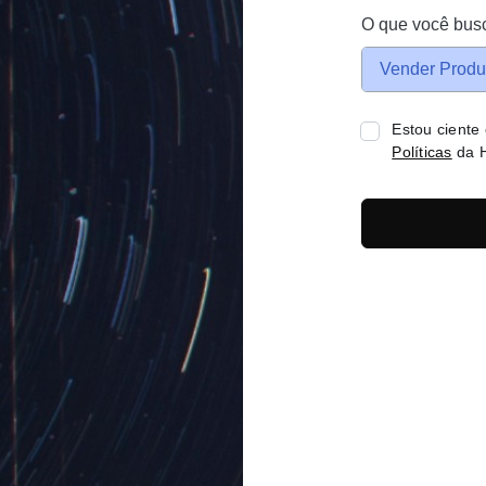
O que você bus
Vender Produ
Estou ciente
Políticas
da H