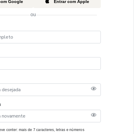
 com Google
Entrar com Apple
ou
a
ve conter: mais de 7 caracteres, letras e números