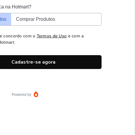
ca na Hotmart?
tos
Comprar Produtos
 e concordo com o
Termos de Uso
e com a
otmart.
Cadastre-se agora
Powered by