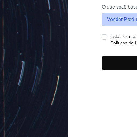
O que você bus
Vender Produ
Estou ciente
Políticas
da H