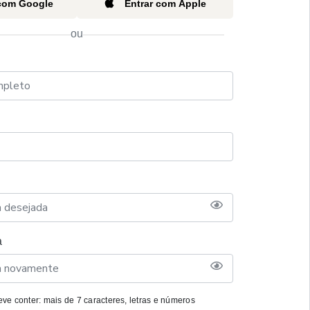
 com Google
Entrar com Apple
ou
a
ve conter: mais de 7 caracteres, letras e números