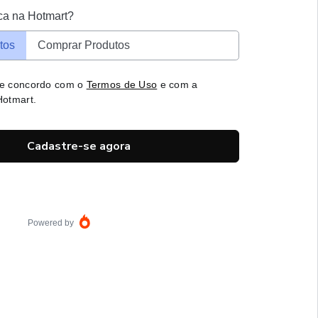
ca na Hotmart?
tos
Comprar Produtos
 e concordo com o
Termos de Uso
e com a
otmart.
Cadastre-se agora
Powered by