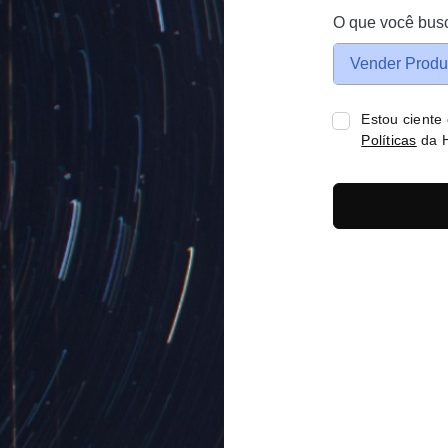
O que você bus
Vender Produ
Estou ciente
Políticas
da H