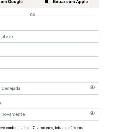
 com Google
Entrar com Apple
ou
a
ve conter: mais de 7 caracteres, letras e números