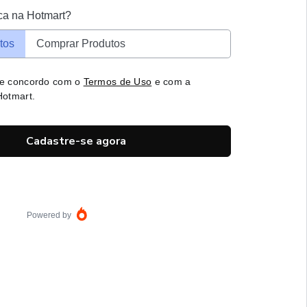
ca na Hotmart?
tos
Comprar Produtos
 e concordo com o
Termos de Uso
e com a
otmart.
Cadastre-se agora
Powered by