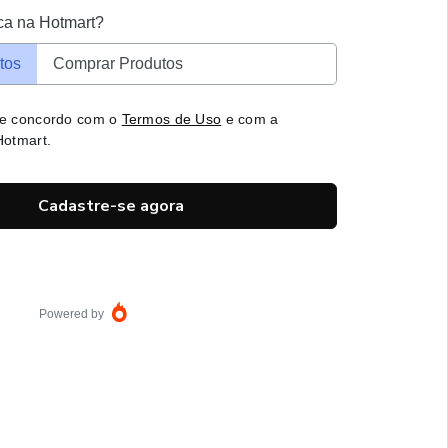
ca na Hotmart?
tos
Comprar Produtos
 e concordo com o
Termos de Uso
e com a
otmart.
Cadastre-se agora
Powered by