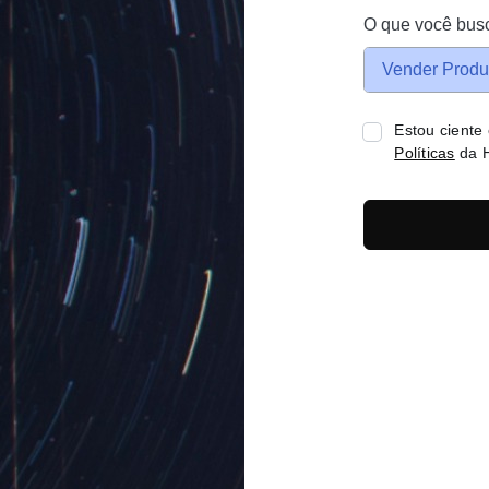
O que você bus
Vender Produ
Estou ciente
Políticas
da H