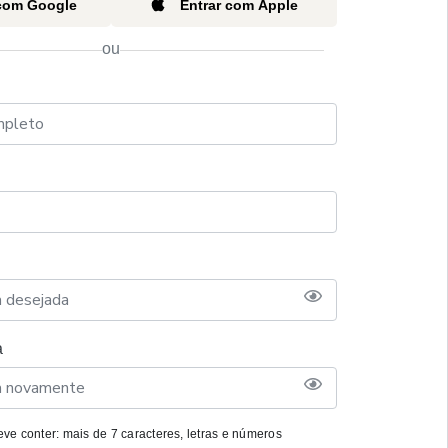
 com Google
Entrar com Apple
ou
a
ve conter: mais de 7 caracteres, letras e números