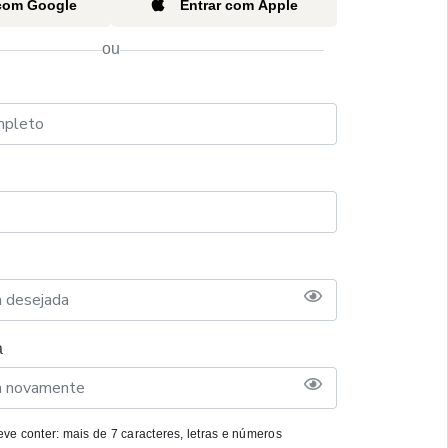
 com Google
Entrar com Apple
ou
a
ve conter: mais de 7 caracteres, letras e números