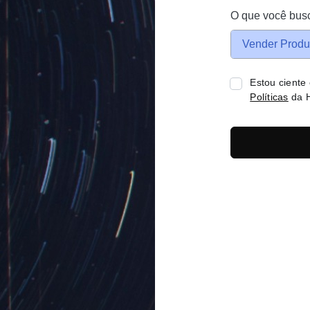
O que você bus
Vender Produ
Estou ciente
Políticas
da H