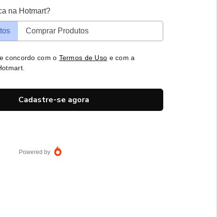
ca na Hotmart?
tos
Comprar Produtos
 e concordo com o
Termos de Uso
e com a
otmart.
Cadastre-se agora
Powered by