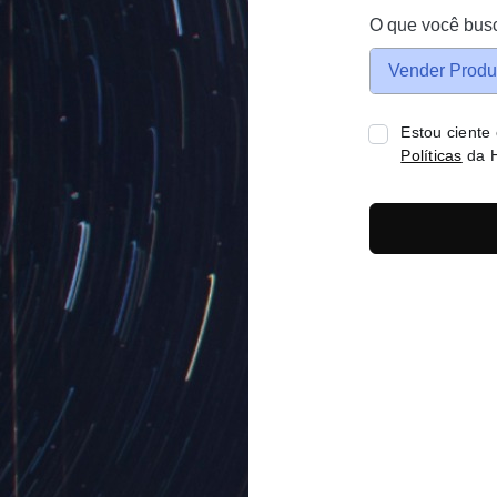
O que você bus
Vender Produ
Estou ciente
Políticas
da H