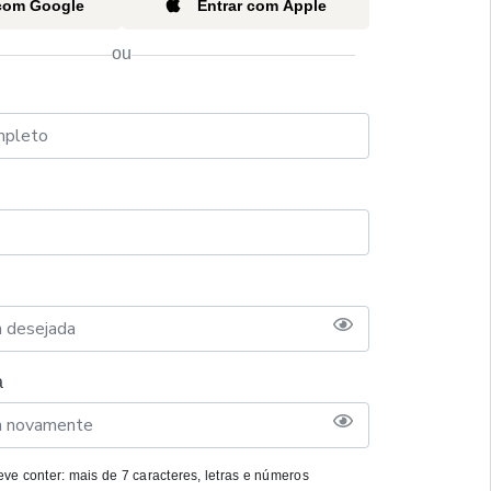
 com Google
Entrar com Apple
ou
a
ve conter: mais de 7 caracteres, letras e números