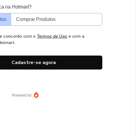
ca na Hotmart?
tos
Comprar Produtos
 e concordo com o
Termos de Uso
e com a
otmart.
Cadastre-se agora
Powered by