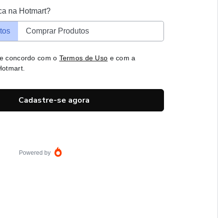
ca na Hotmart?
tos
Comprar Produtos
 e concordo com o
Termos de Uso
e com a
otmart.
Cadastre-se agora
Powered by