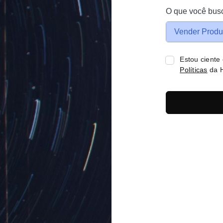
O que você bus
Vender Produ
Estou ciente
Políticas
da H