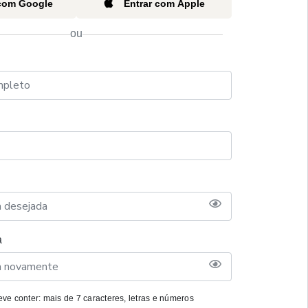
 com Google
Entrar com Apple
ou
a
ve conter: mais de 7 caracteres, letras e números