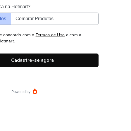
ca na Hotmart?
tos
Comprar Produtos
 e concordo com o
Termos de Uso
e com a
otmart.
Cadastre-se agora
Powered by