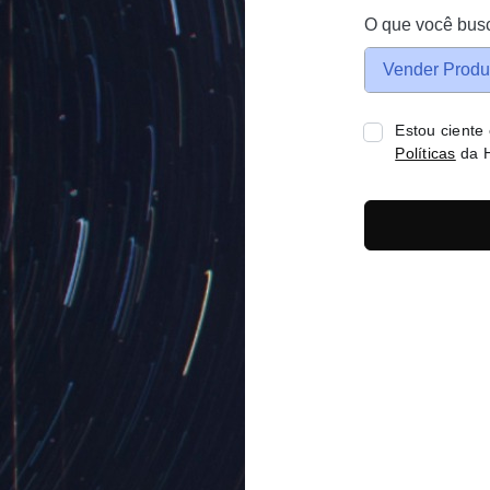
O que você bus
Vender Produ
Estou ciente
Políticas
da H