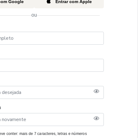
 com Google
Entrar com Apple
ou
a
ve conter: mais de 7 caracteres, letras e números