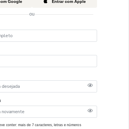
 com Google
Entrar com Apple
ou
a
ve conter: mais de 7 caracteres, letras e números