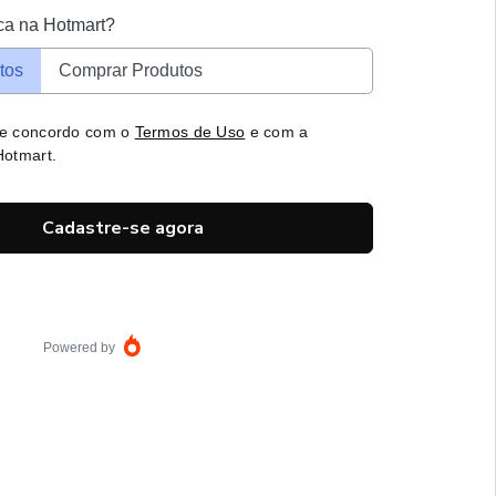
ca na Hotmart?
tos
Comprar Produtos
 e concordo com o
Termos de Uso
e com a
otmart.
Cadastre-se agora
Powered by