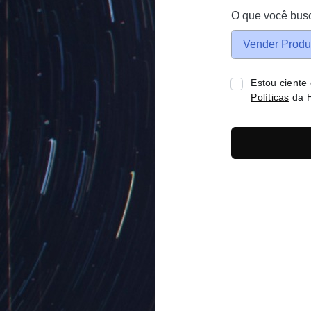
O que você bus
Vender Produ
Estou ciente
Políticas
da H