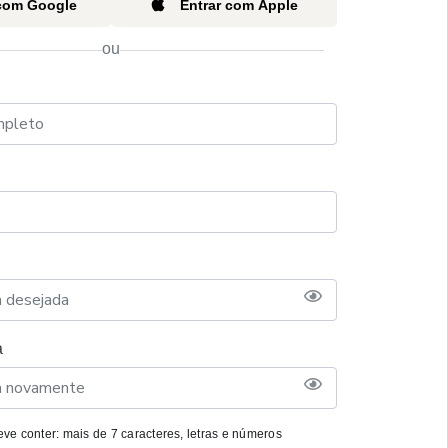
 com Google
Entrar com Apple
ou
a
ve conter: mais de 7 caracteres, letras e números