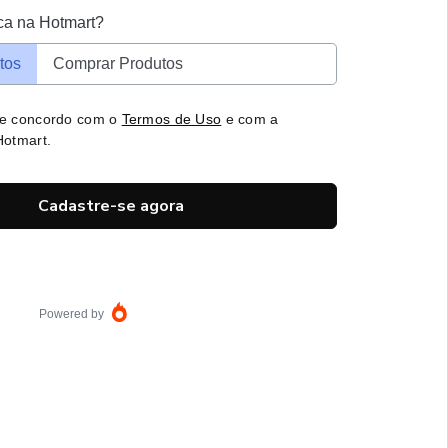
ca na Hotmart?
tos
Comprar Produtos
 e concordo com o
Termos de Uso
e com a
otmart.
Cadastre-se agora
Powered by