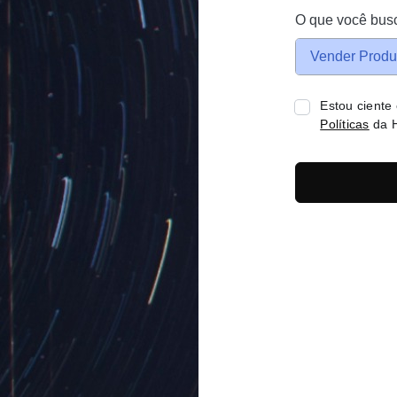
O que você bus
Vender Produ
Estou ciente
Políticas
da H