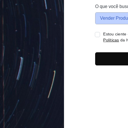
O que você bus
Vender Produ
Estou ciente
Políticas
da H