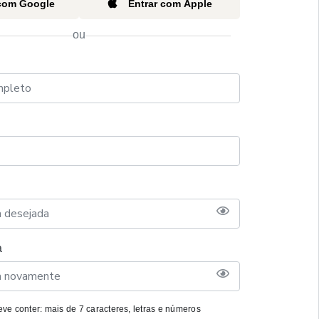
 com Google
Entrar com Apple
ou
a
ve conter: mais de 7 caracteres, letras e números