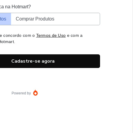
ca na Hotmart?
tos
Comprar Produtos
 e concordo com o
Termos de Uso
e com a
otmart.
Cadastre-se agora
Powered by