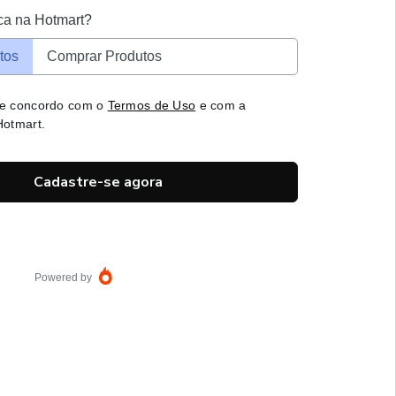
ca na Hotmart?
tos
Comprar Produtos
 e concordo com o
Termos de Uso
e com a
otmart.
Cadastre-se agora
Powered by