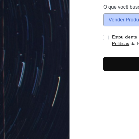
O que você bus
Vender Produ
Estou ciente
Políticas
da H