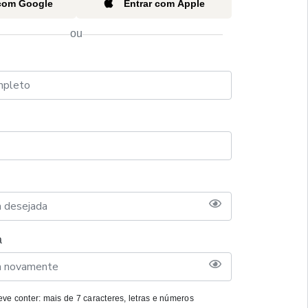
 com Google
Entrar com Apple
ou
a
ve conter: mais de 7 caracteres, letras e números