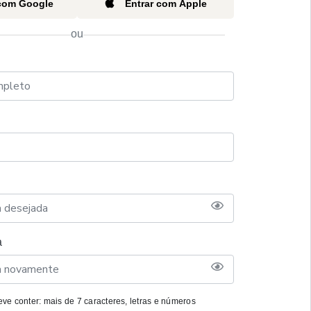
 com Google
Entrar com Apple
ou
a
ve conter: mais de 7 caracteres, letras e números