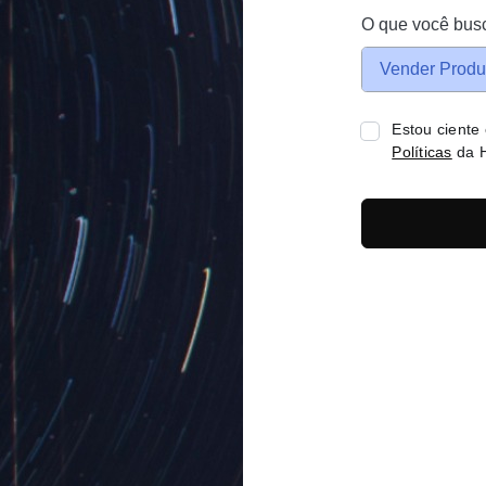
O que você bus
Vender Produ
Estou ciente
Políticas
da H