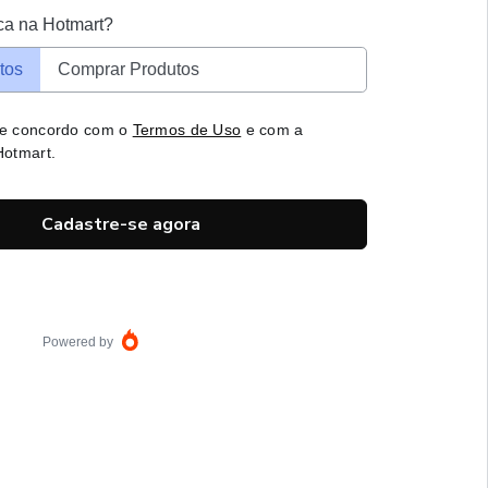
ca na Hotmart?
tos
Comprar Produtos
 e concordo com o
Termos de Uso
e com a
otmart.
Cadastre-se agora
Powered by