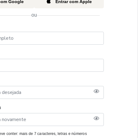
 com Google
Entrar com Apple
ou
a
ve conter: mais de 7 caracteres, letras e números