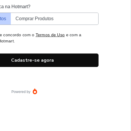
ca na Hotmart?
tos
Comprar Produtos
 e concordo com o
Termos de Uso
e com a
otmart.
Cadastre-se agora
Powered by