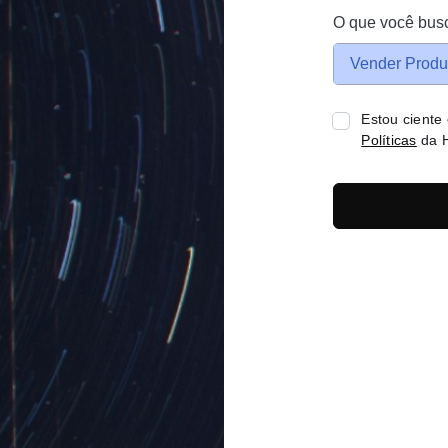
O que você bus
Vender Produ
Estou ciente
Políticas
da H