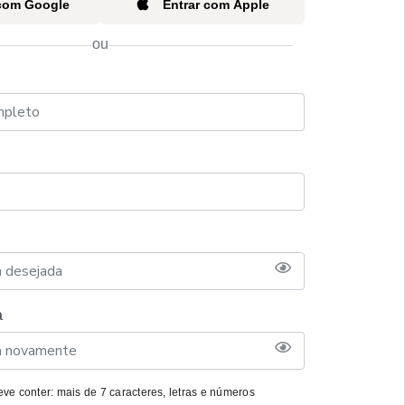
 com Google
Entrar com Apple
ou
a
ve conter: mais de 7 caracteres, letras e números