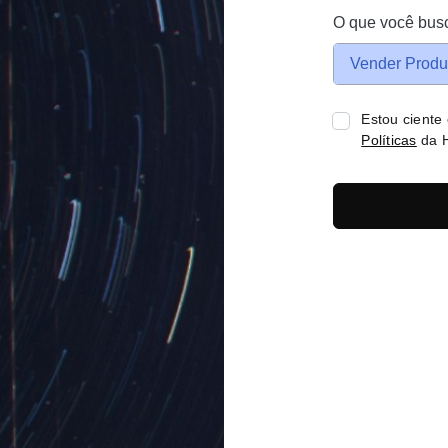
O que você bus
Vender Produ
Estou ciente
Políticas
da H