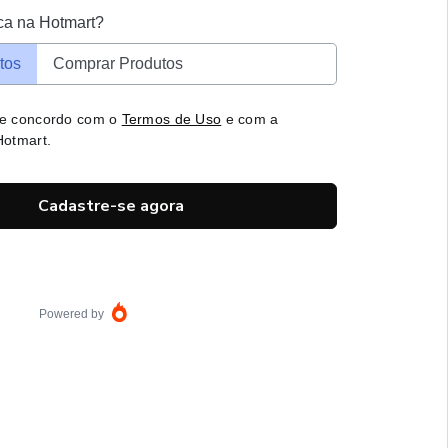
ca na Hotmart?
tos
Comprar Produtos
 e concordo com o
Termos de Uso
e com a
otmart.
Cadastre-se agora
Powered by