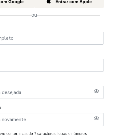
 com Google
Entrar com Apple
ou
a
ve conter: mais de 7 caracteres, letras e números