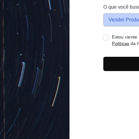
O que você bus
Vender Produ
Estou ciente
Políticas
da H