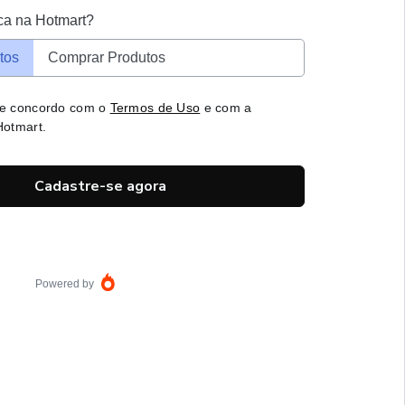
ca na Hotmart?
tos
Comprar Produtos
 e concordo com o
Termos de Uso
e com a
otmart.
Cadastre-se agora
Powered by