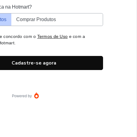
ca na Hotmart?
tos
Comprar Produtos
 e concordo com o
Termos de Uso
e com a
otmart.
Cadastre-se agora
Powered by