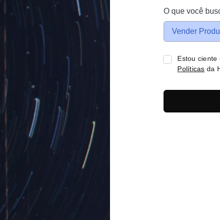
O que você bus
Vender Produ
Estou ciente
Políticas
da H