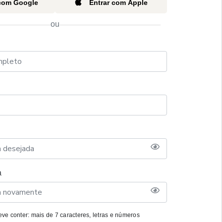
 com Google
Entrar com Apple
ou
a
ve conter: mais de 7 caracteres, letras e números