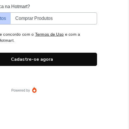
ca na Hotmart?
tos
Comprar Produtos
 e concordo com o
Termos de Uso
e com a
otmart.
Cadastre-se agora
Powered by