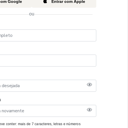
 com Google
Entrar com Apple
ou
a
ve conter: mais de 7 caracteres, letras e números