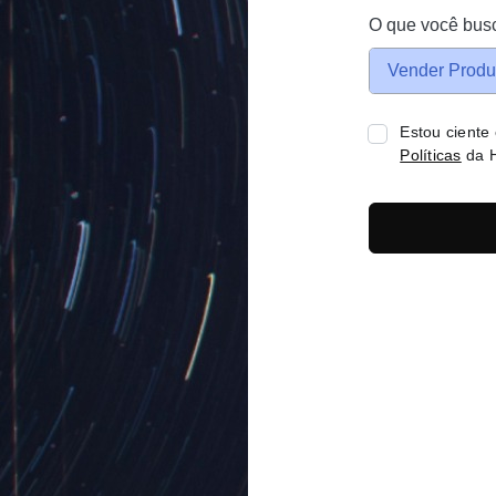
O que você bus
Vender Produ
Estou ciente
Políticas
da H