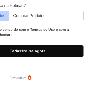
ca na Hotmart?
tos
Comprar Produtos
 e concordo com o
Termos de Uso
e com a
otmart.
Cadastre-se agora
Powered by