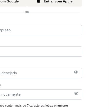
 com Google
Entrar com Apple
ou
a
ve conter: mais de 7 caracteres, letras e números