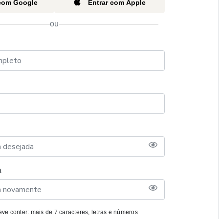
 com Google
Entrar com Apple
ou
a
ve conter: mais de 7 caracteres, letras e números