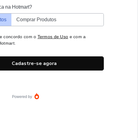
ca na Hotmart?
tos
Comprar Produtos
 e concordo com o
Termos de Uso
e com a
otmart.
Cadastre-se agora
Powered by