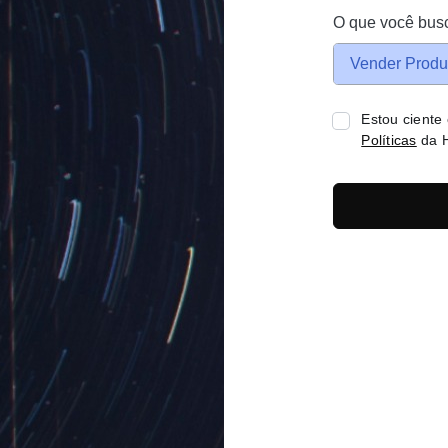
O que você bus
Vender Produ
Estou ciente
Políticas
da H