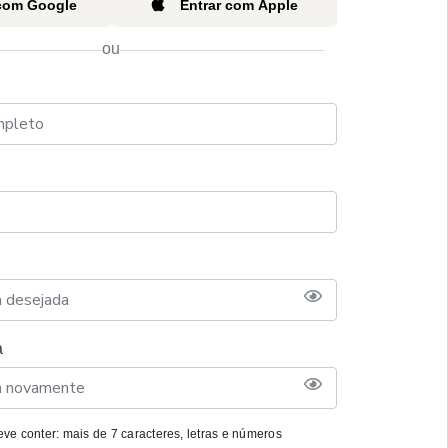
 com Google
Entrar com Apple
ou
a
ve conter: mais de 7 caracteres, letras e números