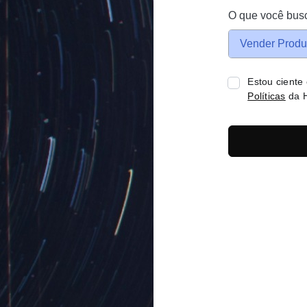
O que você bus
Vender Produ
Estou ciente
Políticas
da H