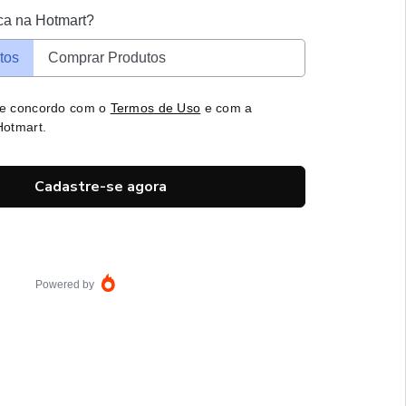
ca na Hotmart?
tos
Comprar Produtos
 e concordo com o
Termos de Uso
e com a
otmart.
Cadastre-se agora
Powered by