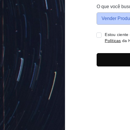
O que você bus
Vender Produ
Estou ciente
Políticas
da H