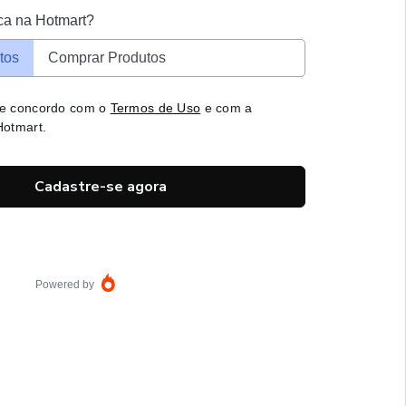
ca na Hotmart?
tos
Comprar Produtos
 e concordo com o
Termos de Uso
e com a
otmart.
Cadastre-se agora
Powered by