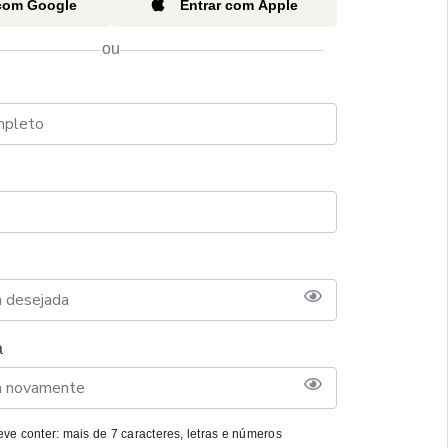
 com Google
Entrar com Apple
ou
a
ve conter: mais de 7 caracteres, letras e números