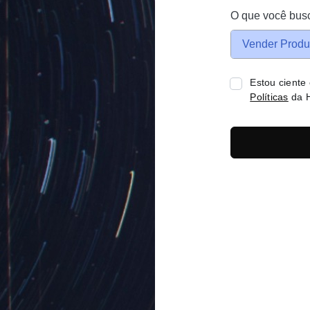
O que você bus
Vender Produ
Estou ciente
Políticas
da H