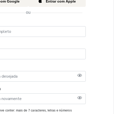
 com Google
Entrar com Apple
ou
a
ve conter: mais de 7 caracteres, letras e números