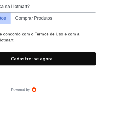
ca na Hotmart?
tos
Comprar Produtos
 e concordo com o
Termos de Uso
e com a
otmart.
Cadastre-se agora
Powered by