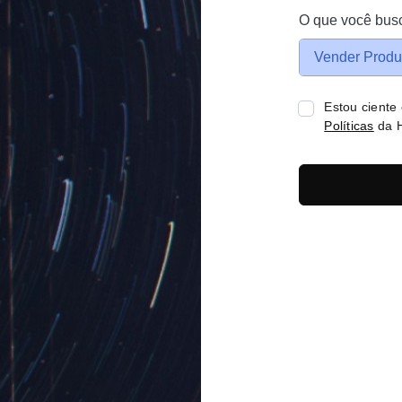
O que você bus
Vender Produ
Estou ciente
Políticas
da H