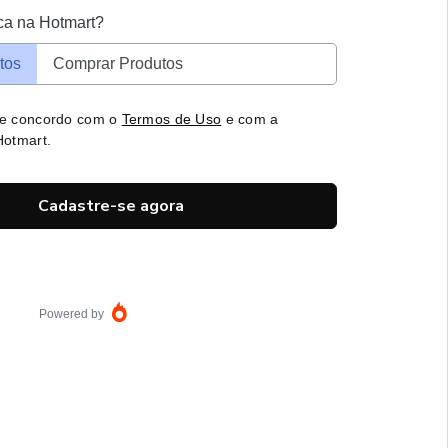
ca na Hotmart?
tos
Comprar Produtos
 e concordo com o
Termos de Uso
e com a
otmart.
Cadastre-se agora
Powered by