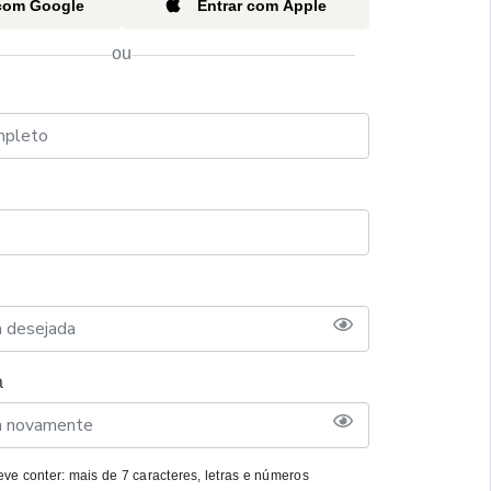
 com Google
Entrar com Apple
ou
a
ve conter: mais de 7 caracteres, letras e números