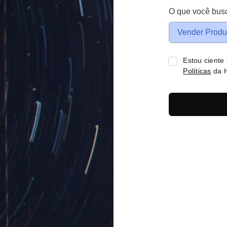
O que você bus
Vender Produ
Estou ciente
Políticas
da H