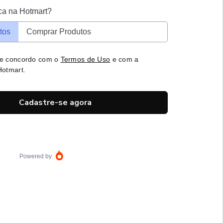
ca na Hotmart?
tos
Comprar Produtos
 e concordo com o
Termos de Uso
e com a
otmart.
Cadastre-se agora
Powered by