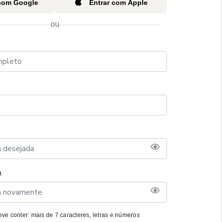
 com Google
Entrar com Apple
ou
a
ve conter: mais de 7 caracteres, letras e números