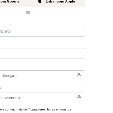
 com Google
Entrar com Apple
ou
a
ve conter: mais de 7 caracteres, letras e números