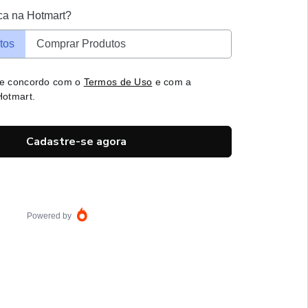
ca na Hotmart?
tos
Comprar Produtos
 e concordo com o
Termos de Uso
e com a
otmart.
Cadastre-se agora
Powered by