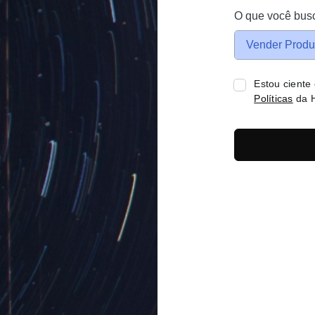
O que você bus
Vender Produ
Estou ciente
Políticas
da H