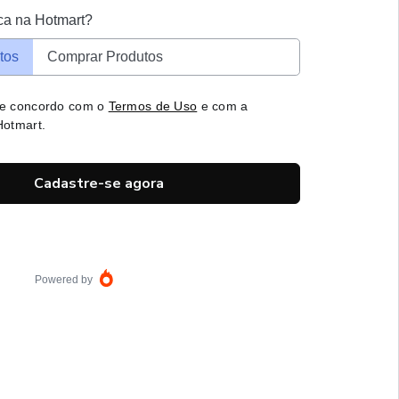
ca na Hotmart?
tos
Comprar Produtos
 e concordo com o
Termos de Uso
e com a
otmart.
Cadastre-se agora
Powered by