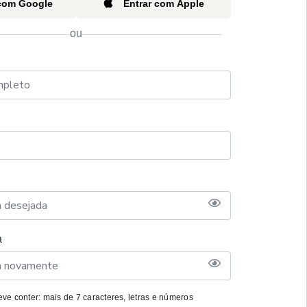
 com Google
Entrar com Apple
ou
a
ve conter: mais de 7 caracteres, letras e números