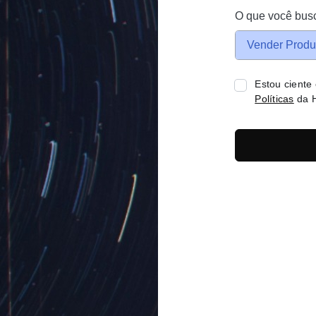
O que você bus
Vender Produ
Estou ciente
Políticas
da H