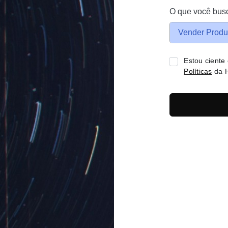
O que você bus
Vender Produ
Estou ciente
Políticas
da H