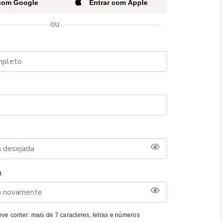
 com Google
Entrar com Apple
ou
a
ve conter: mais de 7 caracteres, letras e números