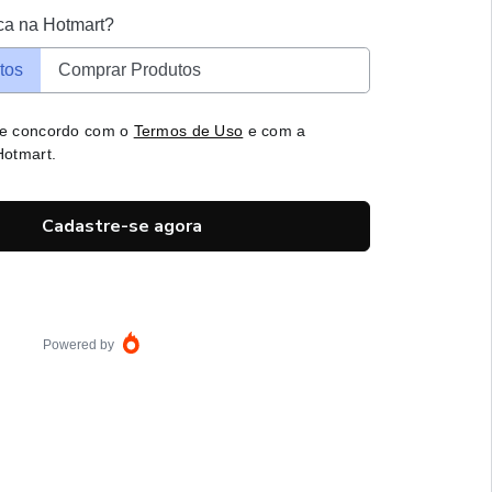
ca na Hotmart?
tos
Comprar Produtos
 e concordo com o
Termos de Uso
e com a
otmart.
Cadastre-se agora
Powered by