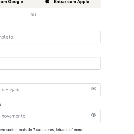
 com Google
Entrar com Apple
ou
a
ve conter: mais de 7 caracteres, letras e números