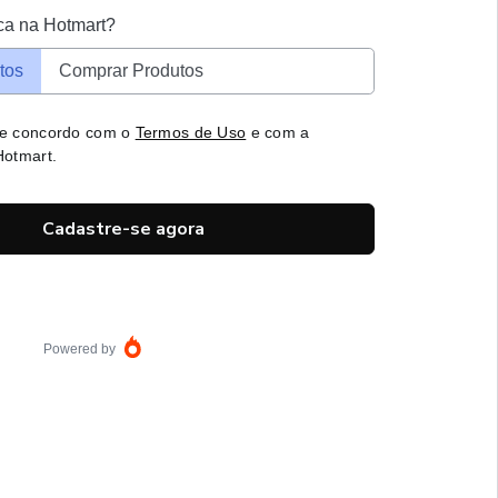
ca na Hotmart?
tos
Comprar Produtos
 e concordo com o
Termos de Uso
e com a
otmart.
Cadastre-se agora
Powered by