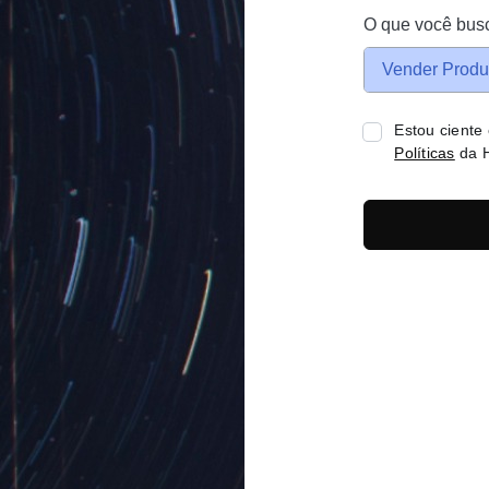
O que você bus
Vender Produ
Estou ciente
Políticas
da H