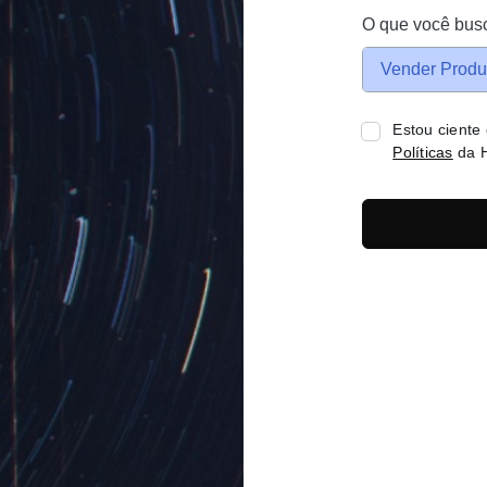
O que você bus
Vender Produ
Estou ciente
Políticas
da H