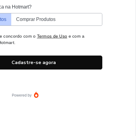
ca na Hotmart?
tos
Comprar Produtos
 e concordo com o
Termos de Uso
e com a
otmart.
Cadastre-se agora
Powered by