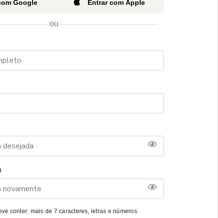
 com Google
Entrar com Apple
ou
a
ve conter: mais de 7 caracteres, letras e números