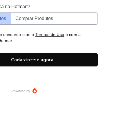
ca na Hotmart?
tos
Comprar Produtos
 e concordo com o
Termos de Uso
e com a
otmart.
Cadastre-se agora
Powered by