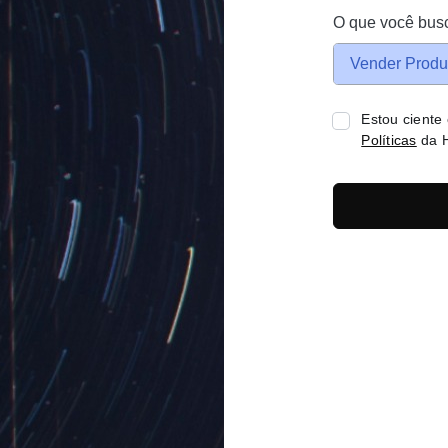
O que você bus
Vender Produ
Estou ciente
Políticas
da H