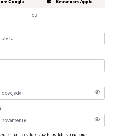
 com Google
Entrar com Apple
ou
a
ve conter: mais de 7 caracteres, letras e números