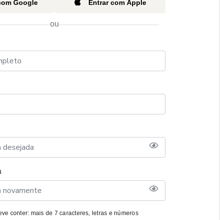
 com Google
Entrar com Apple
ou
a
ve conter: mais de 7 caracteres, letras e números