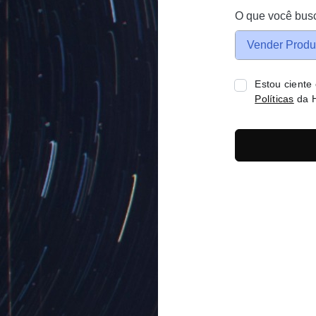
O que você bus
Vender Produ
Estou ciente
Políticas
da H