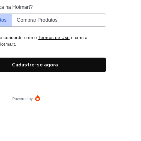
ca na Hotmart?
tos
Comprar Produtos
 e concordo com o
Termos de Uso
e com a
otmart.
Cadastre-se agora
Powered by